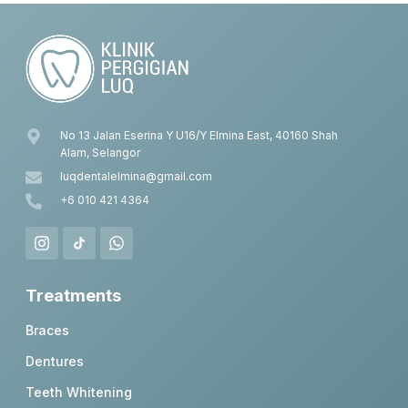
No 13 Jalan Eserina Y U16/Y Elmina East, 40160 Shah
Alam, Selangor
luqdentalelmina@gmail.com
+6 010 421 4364
Treatments
Braces
Dentures
Teeth Whitening