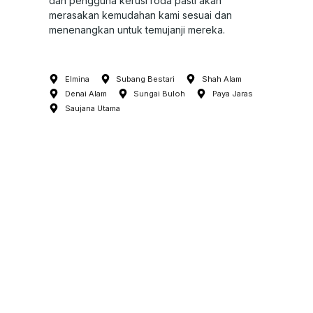
dan pengguna kerusi roda pasti akan
merasakan kemudahan kami sesuai dan
menenangkan untuk temujanji mereka.
Elmina
Subang Bestari
Shah Alam
Denai Alam
Sungai Buloh
Paya Jaras
Saujana Utama